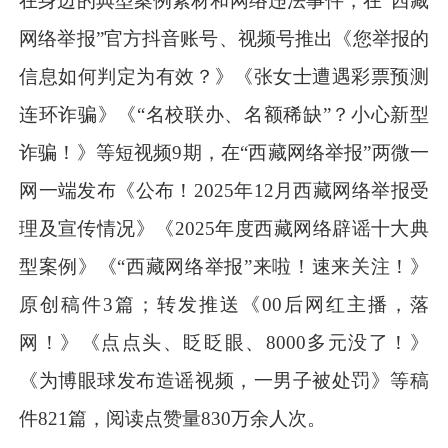
在身边的典型案例素材和网络违法事件，在
“
西藏
网络
举报
”
官方抖音
账号
、视频号推出
《
您举报的
信息如何判定为有效？
》《
张女士遭遇彩票预测
连环诈骗
》
《
“名校联办、名额稀缺”？小心新型
诈骗
！
》
等短视频
9
期
，在
“
西藏
网络
举报
”
两微一
网一端发布《
公布！
202
5
年
1
2
月西藏网络举报受
理及宣传情况
》
《
2025
年度西藏网络辟谣十大典
型案例
》
《
“西藏网络举报”来啦！速来关注！
》
原创稿件
3
篇；转发推送
《
00
后网红主播，落
网！
》
《
点点头、眨眨眼、
8000
多元没了！
》
《
为博眼球发布造谣视频，一男子被处罚
》
等稿
件
821
篇，阅读点赞量
830
万余人次。