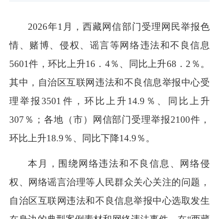
202
6
年
1
月，西藏网信部门受理网民举报色
情、赌博、
侵权、
谣言等
网络
违法和不良信息
5601
件
，环比
上升
16
．
4
％
、同比
上升
68
．
2
％
。
其中，自治区互联网违法和不良信息举报中心
受
理举报
3501
件，环比
上升
14.9
％
、同比
上升
307
％
；各地（市）网信部门受理举报
2100
件，
环比
上升
18.9
％
、同比
下降
14.9
％
。
本月，围绕网络违法和不良信息、
网络
侵
权
、网络谣言治理等人民群众关心关注的问题，
自治区互联网违法和不良信息举报中心选取发生