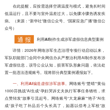
在此提醒，应按需选择空调温度与模式，避免长时间
低温运行，且不要与室外温差过大，以免骤冷骤热诱发疾
病。（来源：“新华社”微信公众号、“国家应急广播”微信公
众号）
通 报
利用AI制作生成涉军虚假信息典型案例
详情：
2026年网络涉军生态治理专项行动启动以来，
军队职能部门会同中央网信办从严整治利用AI制作发布涉
军虚假信息，误导公众认知，损害军队形象问题，依法处
置一批违法违规账号。现将部分典型案例通报如下。
一、利用AI编造虚假涉军故事。
网络账号“楚晴”“黄仙
1000芬挑战”AI生成“孕妇哭诉丈夫执行军事任务牺牲，求
点赞转发”故事引流起号。网络账号“大龙麻麻”“艳子”AI生
成“孩子吃了补品后个头长高了，如愿以偿考上军校”故