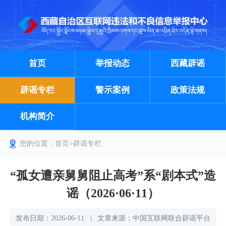
首页
举报动态
西藏辟谣
辟谣专栏
警示案例
政策法规
机构简介
您的位置：
首页
>
辟谣专栏
“孤女遭亲舅舅阻止高考”系“剧本式”造
谣（2026·06·11）
发布日期：2026-06-11
|
文章来源：中国互联网联合辟谣平台