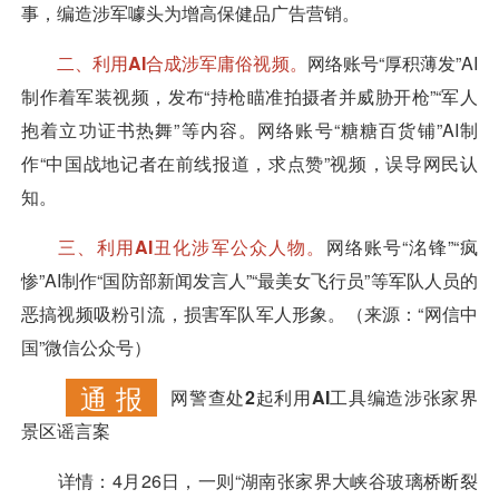
事，编造涉军噱头为增高保健品广告营销。
二、利用AI合成涉军庸俗视频。
网络账号“厚积薄发”AI
制作着军装视频，发布“持枪瞄准拍摄者并威胁开枪”“军人
抱着立功证书热舞”等内容。网络账号“糖糖百货铺”AI制
作“中国战地记者在前线报道，求点赞”视频，误导网民认
知。
三、利用AI丑化涉军公众人物。
网络账号“洺锋”“疯
惨”AI制作“国防部新闻发言人”“最美女飞行员”等军队人员的
恶搞视频吸粉引流，损害军队军人形象。（来源：“网信中
国”微信公众号）
通 报
网警查处2起利用AI工具编造涉张家界
景区谣言案
详情：
4月26日，一则“湖南张家界大峡谷玻璃桥断裂