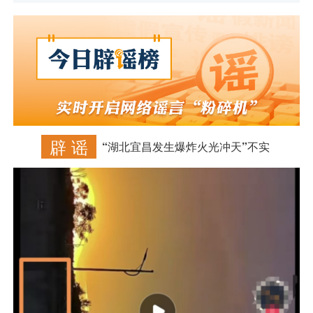
辟 谣
“湖北宜昌发生爆炸火光冲天”不实