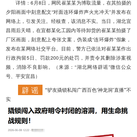
详情：
6月8日，网民崔某某为博取流量，在其拍摄的
夕阳画面中刻意配文“对面连环爆炸声火光冲天”并发布在
网络上，引发关注。经核查，该消息不实。当日，湖北宜
昌雨后天晴，在宜都某化工园内等待卸货的崔某某拍摄了
厂区画面，刻意配上夸张文案，伪装成“连环爆炸”假象，
发布在某网络社交平台。目前，警方已依法对崔某某作出
行政拘留5日、罚款200元的处罚，并责令其删除涉案视
频，消除不良影响。（来源：“湖北网络辟谣”微信公众
号、平安宜昌）
辟 谣
“驴友撬锁私闯广西百色‘神龙洞’直播”不
实