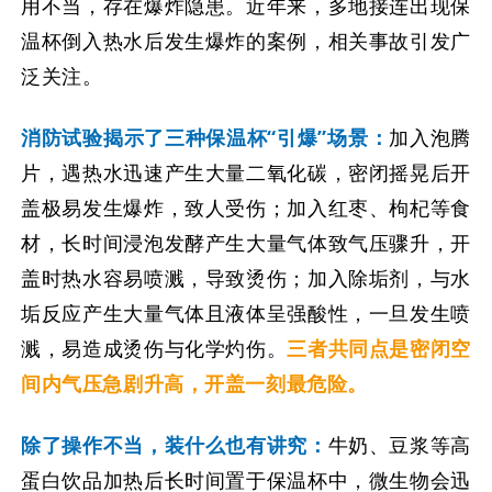
用不当，存在爆炸隐患。近年来，多地接连出现保
温杯倒入热水后发生爆炸的案例，相关事故引发广
泛关注。
消防试验揭示了三种保温杯“引爆”场景：
加入泡腾
片，遇热水迅速产生大量二氧化碳，密闭摇晃后开
盖极易发生爆炸，致人受伤；加入红枣、枸杞等食
材，长时间浸泡发酵产生大量气体致气压骤升，开
盖时热水容易喷溅，导致烫伤；加入除垢剂，与水
垢反应产生大量气体且液体呈强酸性，一旦发生喷
溅，易造成烫伤与化学灼伤。
三者共同点是密闭空
间内气压急剧升高，开盖一刻最危险。
除了操作不当，装什么也有讲究：
牛奶、豆浆等高
蛋白饮品加热后长时间置于保温杯中，微生物会迅