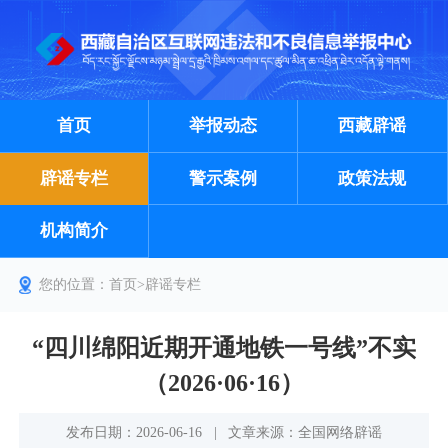
首页
举报动态
西藏辟谣
辟谣专栏
警示案例
政策法规
机构简介
您的位置：
首页
>
辟谣专栏
“四川绵阳近期开通地铁一号线”不实
（2026·06·16）
发布日期：2026-06-16
|
文章来源：全国网络辟谣