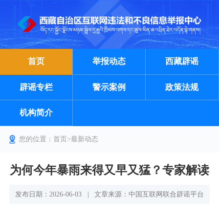
首页
举报动态
西藏辟谣
辟谣专栏
警示案例
政策法规
机构简介
您的位置：
首页
>
最新动态
为何今年暴雨来得又早又猛？专家解读
发布日期：2026-06-03
|
文章来源：中国互联网联合辟谣平台